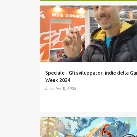
P
GAMES WEEK
INDIE
INTERVISTE
o
SVILUPPATORI ITALIANI
s
t
Speciale - Gli sviluppatori indie della G
Week 2024
dicembre 31, 2024
PODCAST
PODCAST VIDEOGIOCHI
RECENSIONI