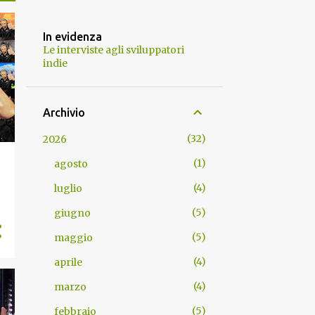
In evidenza
Le interviste agli sviluppatori
indie
Archivio
32
2026
1
agosto
4
luglio
5
giugno
5
maggio
4
aprile
4
marzo
5
febbraio