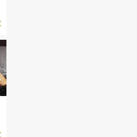
6
novembre
Alaloth (intervista) e Dragon
Age: The Veilguard
Metro Awakening,
Unknown 9: Awakening,
Neva e Cast...
While We Wait Here
(intervista) / Metal Slug
Tactics
Enotria: The Last Song
(intervista) e Awaken: Astr...
Slay the Princess, Metal:
Hellsinger VR e The Brid...
Le interviste agli
sviluppatori italiani di
Consol...
5
ottobre