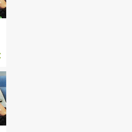
4
febbraio
6
gennaio
53
2023
6
dicembre
6
novembre
3
ottobre
6
settembre
3
agosto
4
luglio
4
giugno
4
maggio
5
aprile
5
marzo