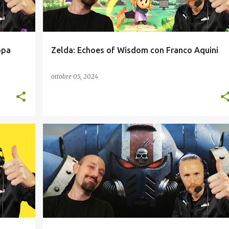
opa
Zelda: Echoes of Wisdom con Franco Aquini
ottobre 05, 2024
INDIE
PICCHIADURO
PODCAST
+
+
PODCAST VIDEOGIOCHI