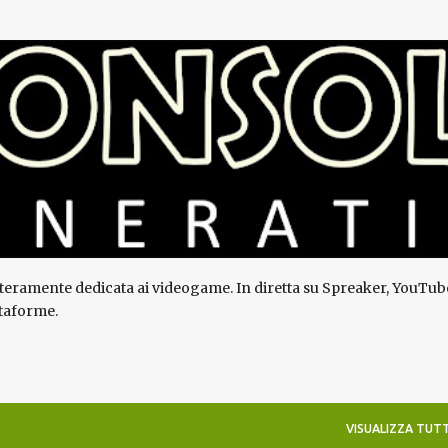
Passa ai contenuti principali
teramente dedicata ai videogame. In diretta su Spreaker, YouTube e
ttaforme.
VISUALIZZA TUTT