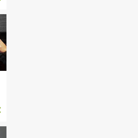
A Quiet Place: The Road
Ahead (intervista) e Squir...
DRAGON BALL: Sparking!
ZERO, Aaero2 e Windblown
Silent Hill 2, Until Dawn e
l'Xbox Partner Preview
Death Noodle Delivery
(intervista) / Europa
Zelda: Echoes of Wisdom
con Franco Aquini
4
settembre
The Plucky Squire / State of
Play / Tokyo Game Sho...
Space Marine 2 / Copycat /
Marvel vs Capcom
Astro Bot, PS5 Pro e Selfloss