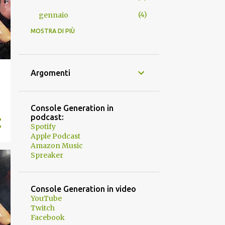
4
gennaio
MOSTRA DI PIÙ
52
2025
4
dicembre
5
novembre
Argomenti
4
ottobre
4
settembre
Console Generation in
podcast:
3
agosto
Spotify
Apple Podcast
5
luglio
Amazon Music
Spreaker
5
giugno
4
maggio
Console Generation in video
4
aprile
YouTube
Twitch
5
marzo
Facebook