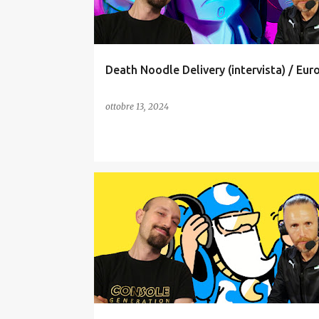
Death Noodle Delivery (intervista) / Eur
ottobre 13, 2024
INDIE
RECENSIONI
STATE OF PLAY
TOKYO GAME SHOW
XBOX SERIES X