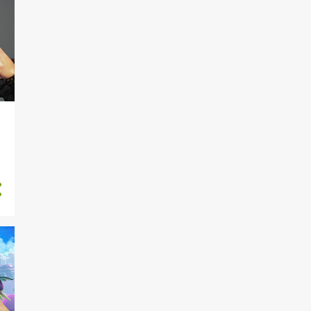
Black Myth: Wukong e
Visions of Mana con
Alessandr...
5
agosto
Star Wars Outlaws e The
Mortuary Assistant
Arcade Paradise VR,
Creatures of Ava e le novità
d...
CYGNI: All Guns Blazing e le
anteprime di Neva, Sk...
3
luglio
5
giugno
4
maggio
3
aprile
5
marzo