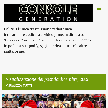
Passa ai contenuti principali
Dal 2011 l'unica trasmissione radiofonica
interamente dedicata ai videogame. In diretta su
Spreaker, YouTube e Twitch tutti i venerdì alle 22:30 e
in podcast su Spotify, Apple Podcast e tutte le altre
piattaforme.
Visualizzazione dei post da dicembre, 2021
VISUALIZZA TUTTI
P