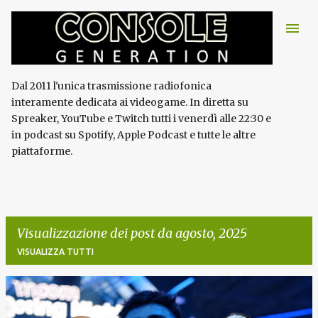
Passa ai contenuti principali
Dal 2011 l'unica trasmissione radiofonica
interamente dedicata ai videogame. In diretta su
Spreaker, YouTube e Twitch tutti i venerdì alle 22:30 e
in podcast su Spotify, Apple Podcast e tutte le altre
piattaforme.
Visualizzazione dei post da agosto, 2025
VISUALIZZA TUTTI
P