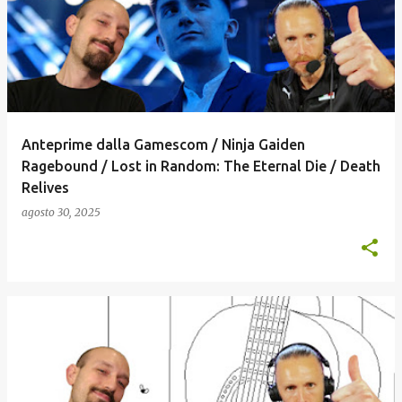
o
s
t
Anteprime dalla Gamescom / Ninja Gaiden
Ragebound / Lost in Random: The Eternal Die / Death
Relives
agosto 30, 2025