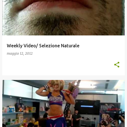
o
s
t
Weekly Video/ Selezione Naturale
maggio 12, 2012