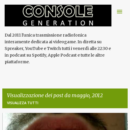
Passa ai contenuti principali
Dal 2011 l'unica trasmissione radiofonica
interamente dedicata ai videogame. In diretta su
Spreaker, YouTube e Twitch tutti i venerdì alle 22:30 e
in podcast su Spotify, Apple Podcast e tutte le altre
piattaforme.
Visualizzazione dei post da maggio, 2012
VISUALIZZA TUTTI
P