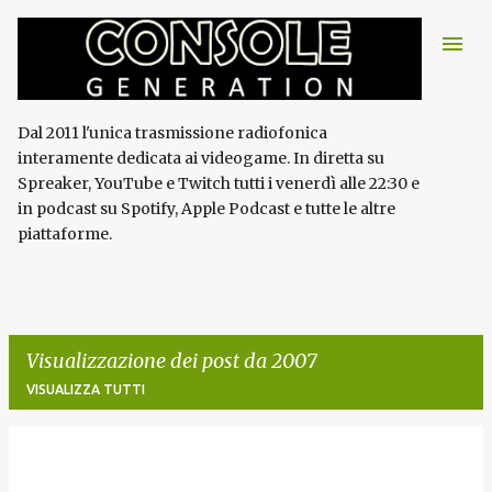
Passa ai contenuti principali
Dal 2011 l'unica trasmissione radiofonica
interamente dedicata ai videogame. In diretta su
Spreaker, YouTube e Twitch tutti i venerdì alle 22:30 e
in podcast su Spotify, Apple Podcast e tutte le altre
piattaforme.
Visualizzazione dei post da 2007
VISUALIZZA TUTTI
P