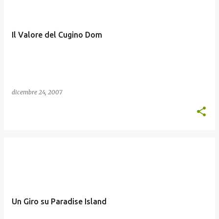
o
s
t
Il Valore del Cugino Dom
dicembre 24, 2007
Un Giro su Paradise Island