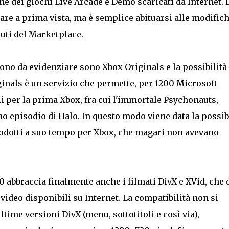
ne dei giochi Live Arcade e Demo scaricati da Internet. 
re a prima vista, ma è semplice abituarsi alle modifich
nuti del Marketplace.
ono da evidenziare sono Xbox Originals e la possibilità 
ginals è un servizio che permette, per 1200 Microsoft
oli per la prima Xbox, fra cui l'immortale Psychonauts,
o episodio di Halo. In questo modo viene data la possib
prodotti a suo tempo per Xbox, che magari non avevano
 abbraccia finalmente anche i filmati DivX e XVid, che 
 video disponibili su Internet. La compatibilità non si
ltime versioni DivX (menu, sottotitoli e così via),