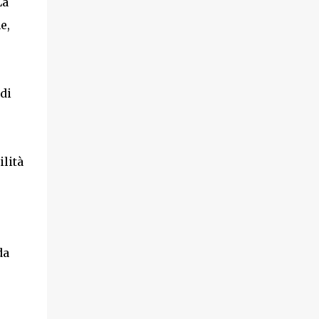
La
e,
di
ilità
da