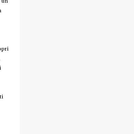
e un
n
opri
a
i
ti