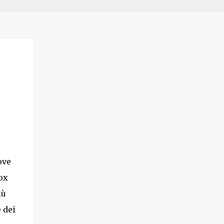
ove
ox
iù
 dei