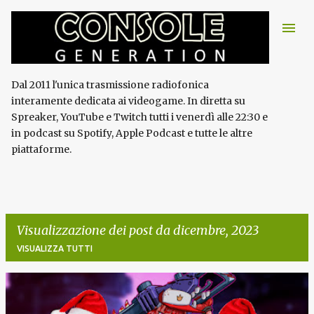
Passa ai contenuti principali
Dal 2011 l'unica trasmissione radiofonica
interamente dedicata ai videogame. In diretta su
Spreaker, YouTube e Twitch tutti i venerdì alle 22:30 e
in podcast su Spotify, Apple Podcast e tutte le altre
piattaforme.
Visualizzazione dei post da dicembre, 2023
VISUALIZZA TUTTI
P