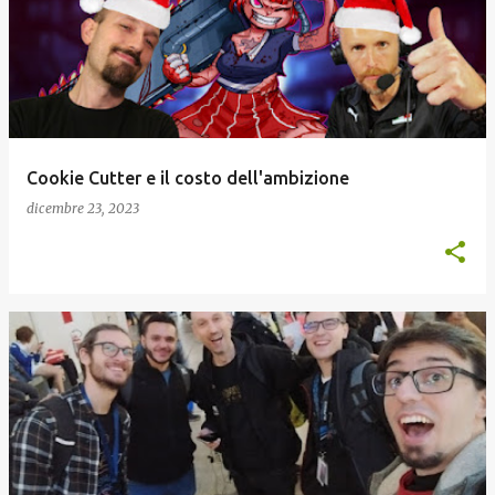
o
s
t
Cookie Cutter e il costo dell'ambizione
dicembre 23, 2023