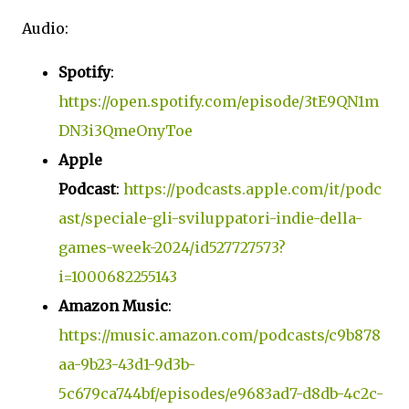
Audio:
Spotify
:
https://open.spotify.com/episode/3tE9QN1m
DN3i3QmeOnyToe
Apple
Podcast
:
https://podcasts.apple.com/it/podc
ast/speciale-gli-sviluppatori-indie-della-
games-week-2024/id527727573?
i=1000682255143
Amazon Music
:
https://music.amazon.com/podcasts/c9b878
aa-9b23-43d1-9d3b-
5c679ca744bf/episodes/e9683ad7-d8db-4c2c-