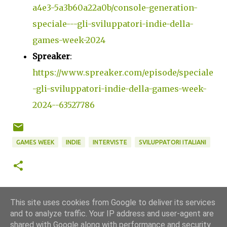
a4e3-5a3b60a22a0b/console-generation-
speciale---gli-sviluppatori-indie-della-
games-week-2024
Spreaker
:
https://www.spreaker.com/episode/speciale
-gli-sviluppatori-indie-della-games-week-
2024--63527786
GAMES WEEK
INDIE
INTERVISTE
SVILUPPATORI ITALIANI
This site uses cookies from Google to deliver its services
and to analyze traffic. Your IP address and user-agent are
shared with Google along with performance and security