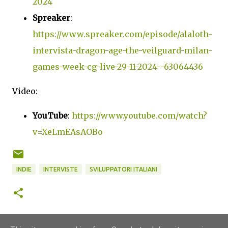
2024
Spreaker
:
https://www.spreaker.com/episode/alaloth-
intervista-dragon-age-the-veilguard-milan-
games-week-cg-live-29-11-2024--63064436
Video:
YouTube
:
https://www.youtube.com/watch?
v=XeLmEAsAOBo
INDIE
INTERVISTE
SVILUPPATORI ITALIANI