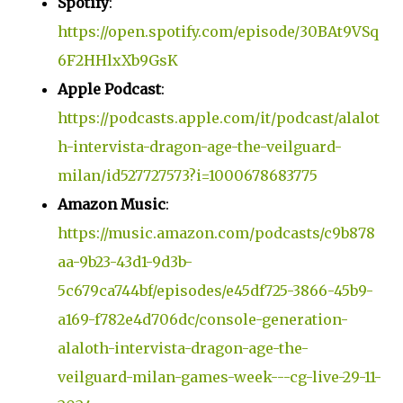
Spotify
:
https://open.spotify.com/episode/30BAt9VSq
6F2HHlxXb9GsK
Apple Podcast
:
https://podcasts.apple.com/it/podcast/alalot
h-intervista-dragon-age-the-veilguard-
milan/id527727573?i=1000678683775
Amazon Music
:
https://music.amazon.com/podcasts/c9b878
aa-9b23-43d1-9d3b-
5c679ca744bf/episodes/e45df725-3866-45b9-
a169-f782e4d706dc/console-generation-
alaloth-intervista-dragon-age-the-
veilguard-milan-games-week---cg-live-29-11-