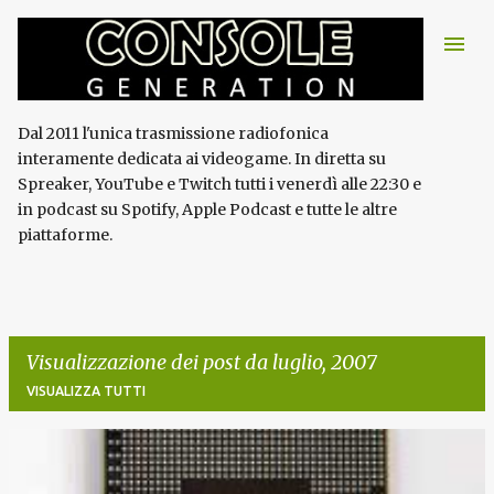
Passa ai contenuti principali
Dal 2011 l'unica trasmissione radiofonica
interamente dedicata ai videogame. In diretta su
Spreaker, YouTube e Twitch tutti i venerdì alle 22:30 e
in podcast su Spotify, Apple Podcast e tutte le altre
piattaforme.
Visualizzazione dei post da luglio, 2007
VISUALIZZA TUTTI
P