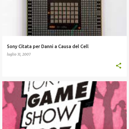
o
s
t
Sony Citata per Danni a Causa del Cell
luglio 31, 2007