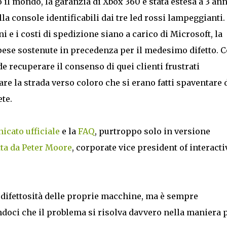
to il mondo, la garanzia di Xbox 360 è stata estesa a 3 ann
lla console identificabili dai tre led rossi lampeggianti.
 e i costi di spedizione siano a carico di Microsoft, la
pese sostenute in precedenza per il medesimo difetto. 
 recuperare il consenso di quei clienti frustrati
re la strada verso coloro che si erano fatti spaventare 
te.
icato ufficiale
e la
FAQ
, purtroppo solo in versione
tta da Peter Moore
, corporate vice president of interacti
a difettosità delle proprie macchine, ma è sempre
doci che il problema si risolva davvero nella maniera 