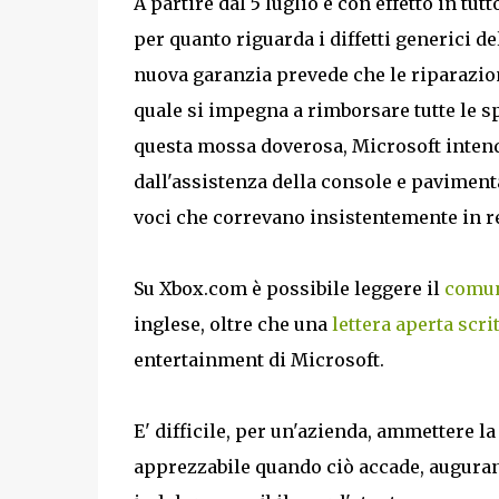
A partire dal 5 luglio e con effetto in tut
per quanto riguarda i diffetti generici de
nuova garanzia prevede che le riparazioni
quale si impegna a rimborsare tutte le s
questa mossa doverosa, Microsoft intende
dall'assistenza della console e pavimenta
voci che correvano insistentemente in re
Su Xbox.com è possibile leggere il
comun
inglese, oltre che una
lettera aperta scri
entertainment di Microsoft.
E' difficile, per un'azienda, ammettere l
apprezzabile quando ciò accade, auguran