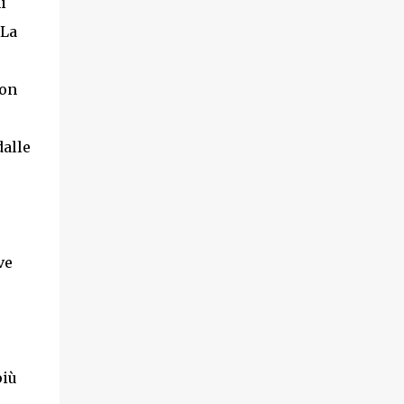
i
 La
Con
dalle
ve
più