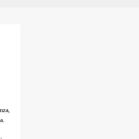
nza,
a.