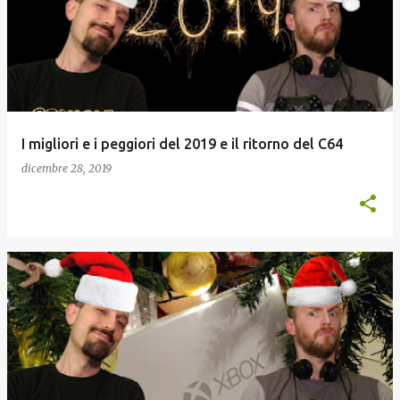
o
s
t
I migliori e i peggiori del 2019 e il ritorno del C64
dicembre 28, 2019