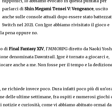
nipponici, lo abbiamo evocato in questa puntata per
parlarci di
Shin Megami Tensei V: Vengeance
, uscito
anche sulle console attuali dopo essere stato battezzat
Switch nel 2021. Con Jgor abbiamo rivisitato il gioco e
 la pena oppure no.
to di
Final Fantasy XIV
, l'MMORPG diretto da Naoki Yosh
one denominata Dawntrail. Jgor è tornato a giocarci e,
giocare anche a me. Non fosse per il tempo e la dedizion
 ne richiede invece poco. Dura infatti poco più di un'ora
e delle ultime settimane, fra ospiti e numerosi giochi 
 notizie e curiosità, come vi abbiamo abituato ormai da