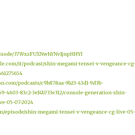
/episode/37WxzFUXNwhYNv1jnpHHYI
ple.com/it/podcast/shin-megami-tensei-v-vengeance-cg
661275654
on.com/podcasts/c9b878aa-9b23-43d1-9d3b-
69-4603-83c2-3ef4b733e312/console-generation-shin-
ve-05-07-2024
m/episode/shin-megami-tensei-v-vengeance-cg-live-05-