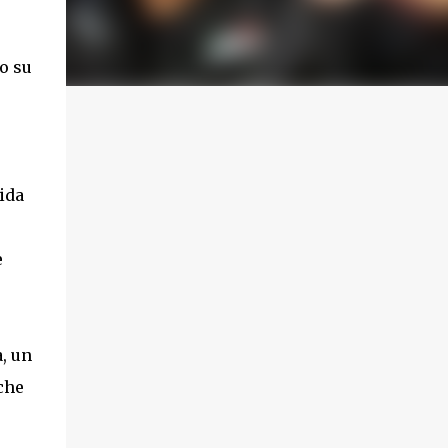
o su
ida
e
, un
che