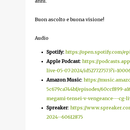
anni.
Buon ascolto e buona visione!
Audio
Spotify:
https://open.spotify.com
Apple Podcast
:
https://podcasts.ap
live-05-07-2024/id527727573?i=1000
Amazon Music
:
https://music.amaz
5c679ca744bf/episodes/60ccf899-a1
megami-tensei-v-vengeance---cg-li
Spreaker
:
https://www.spreaker.co
2024--60612875