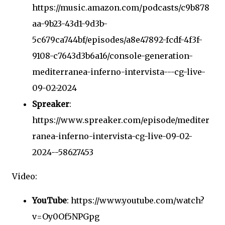
https://music.amazon.com/podcasts/c9b878
aa-9b23-43d1-9d3b-
5c679ca744bf/episodes/a8e47892-fcdf-4f3f-
9108-c7643d3b6a16/console-generation-
mediterranea-inferno-intervista---cg-live-
09-02-2024
Spreaker
:
https://www.spreaker.com/episode/mediter
ranea-inferno-intervista-cg-live-09-02-
2024--58627453
Video:
YouTube
: https://www.youtube.com/watch?
v=Oy0Of5NPGpg