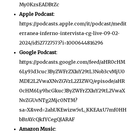
My0KzsEADBtZc
Apple Podcast
:
https://podcasts.apple.com/it/podcast/medit
erranea-inferno-intervista-cg-live-09-02-
2024/id527727573?i=1000644816296
Google Podcast
:
https://podcasts.google.com/feed/aHR0cHM
6Ly93d3cuc3ByZWFrZXIuY29tL3Nob3cvMjU0
MDE2L2VwaXNvZGVzL2ZlZWQ/episode/aHR
0cHM6Ly9hcGkuc3ByZWFrZXIuY29tL2VwaX
NvZGUvNTg2Mjc0NTM?
sa=X&ved=2ahUKEwizw5vL_KKEAxU7mf0HH
bBrAYcQkfYCegQIARAF
Amazon Music
: