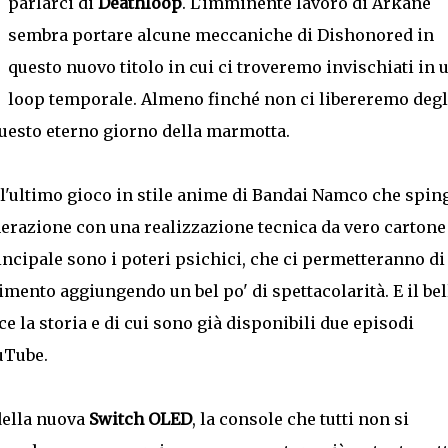
parlarci di
Deathloop
. L'imminente lavoro di Arkane
sembra portare alcune meccaniche di Dishonored in
questo nuovo titolo in cui ci troveremo invischiati in 
loop temporale. Almeno finché non ci libereremo degl
 questo eterno giorno della marmotta.
 l'ultimo gioco in stile anime di Bandai Namco che spin
nerazione con una realizzazione tecnica da vero cartone
incipale sono i poteri psichici, che ci permetteranno di
imento aggiungendo un bel po' di spettacolarità. E il bel
 la storia e di cui sono già disponibili due episodi
ouTube.
della nuova
Switch OLED
, la console che tutti non si