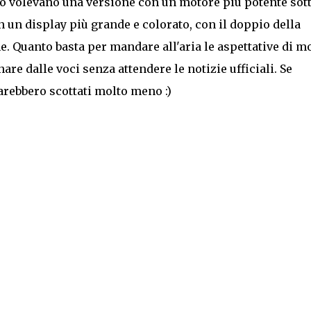
oio volevano una versione con un motore più potente sott
 un display più grande e colorato, con il doppio della
. Quanto basta per mandare all'aria le aspettative di mo
are dalle voci senza attendere le notizie ufficiali. Se
arebbero scottati molto meno :)