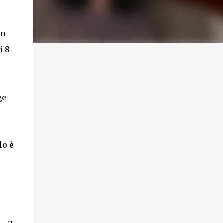
un
i 8
ge
lo è