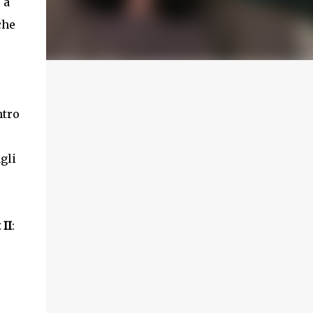
 a
che
ntro
gli
 II
: