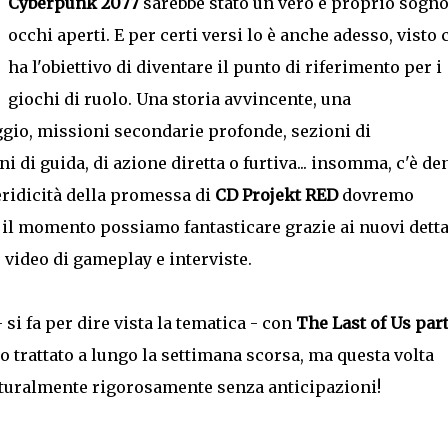
Cyberpunk 2077
sarebbe stato un vero e proprio sogno
occhi aperti. E per certi versi lo è anche adesso, visto 
ha l'obiettivo di diventare il punto di riferimento per i
giochi di ruolo. Una storia avvincente, una
io, missioni secondarie profonde, sezioni di
i di guida, di azione diretta o furtiva... insomma, c'è de
veridicità della promessa di
CD Projekt RED
dovremo
il momento possiamo fantasticare grazie ai nuovi detta
 video di gameplay e interviste.
 si fa per dire vista la tematica - con
The Last of Us part
trattato a lungo la settimana scorsa, ma questa volta
 naturalmente rigorosamente senza anticipazioni!