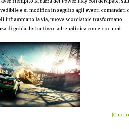
er riempito la barra del Power Play con derapate, salt
evedibile e si modifica in seguito agli eventi comandati 
oli infiammano la via, nuove scorciatoie trasformano
nza di guida distruttiva e adrenalinica come non mai.
[Continu