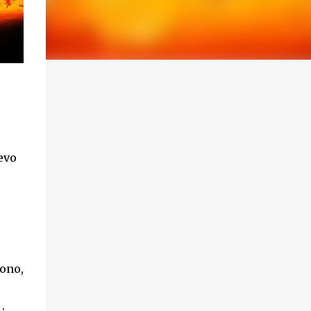
Revo
dono,