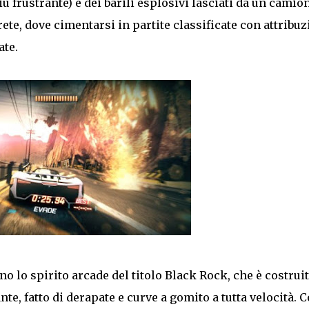
iù frustrante) e dei barili esplosivi lasciati da un camio
rete, dove cimentarsi in partite classificate con attribu
ate.
no lo spirito arcade del titolo Black Rock, che è costrui
e, fatto di derapate e curve a gomito a tutta velocità. 