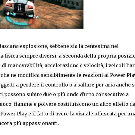
iascuna esplosione, sebbene sia la centesima nel
la fisica sempre diversi, a seconda della propria posizi
ti di manovrabilità, accelerazione e velocità, i veicoli ha
 che ne modifica sensibilmente le reazioni ai Power Play
ggetti a perdere il controllo o a saltare per aria anche s
ati possono subire due o più onde d'urto consecutive a
 Fuoco, fiamme e polvere costituiscono un altro effetto d
ower Play e il fatto di avere la visuale offuscata per un
ncora più appassionanti.