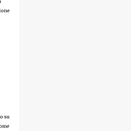
n
zione
to su
Come