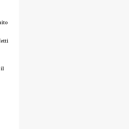
uito
etti
il