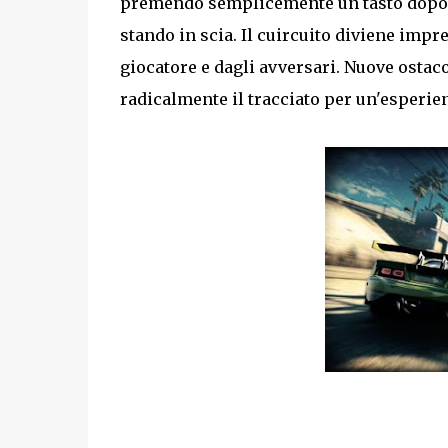
premendo semplicemente un tasto dopo av
stando in scia. Il cuircuito diviene impr
giocatore e dagli avversari. Nuove ostac
radicalmente il tracciato per un'esperie