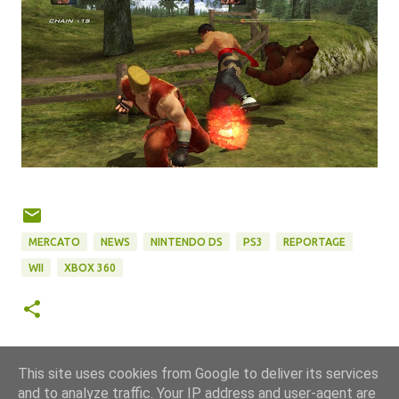
MERCATO
NEWS
NINTENDO DS
PS3
REPORTAGE
WII
XBOX 360
This site uses cookies from Google to deliver its services
and to analyze traffic. Your IP address and user-agent are