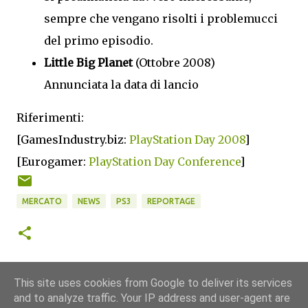
sempre che vengano risolti i problemucci
del primo episodio.
Little Big Planet
(Ottobre 2008)
Annunciata la data di lancio
Riferimenti:
[GamesIndustry.biz:
PlayStation Day 2008
]
[Eurogamer:
PlayStation Day Conference
]
MERCATO
NEWS
PS3
REPORTAGE
This site uses cookies from Google to deliver its services
and to analyze traffic. Your IP address and user-agent are