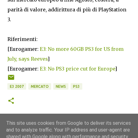
parità di valore, addirittura di più di PlayStation
3.
Riferimenti:
[Eurogamer:
E3: No more 60GB PS3 for US from
July, says Reeves
]
[Eurogamer:
E3: No PS3 price cut for Europe
]
E3 2007
MERCATO
NEWS
PS3
This site uses cookies from Google to deliver its services
and to analyze traffic. Your IP address and user-agent are
shared with Google along with performance and security