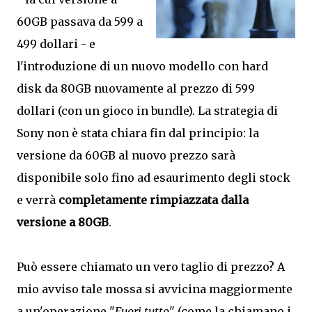
60GB passava da 599 a
499 dollari - e
l'introduzione di un nuovo modello con hard
disk da 80GB nuovamente al prezzo di 599
dollari (con un gioco in bundle). La strategia di
Sony non è stata chiara fin dal principio: la
versione da 60GB al nuovo prezzo sarà
disponibile solo fino ad esaurimento degli stock
e verrà
completamente rimpiazzata dalla
versione a 80GB
.
Può essere chiamato un vero taglio di prezzo? A
mio avviso tale mossa si avvicina maggiormente
a un'operazione "
Fuori tutto
" (come la chiamano i