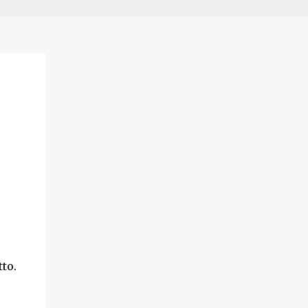
e
to.