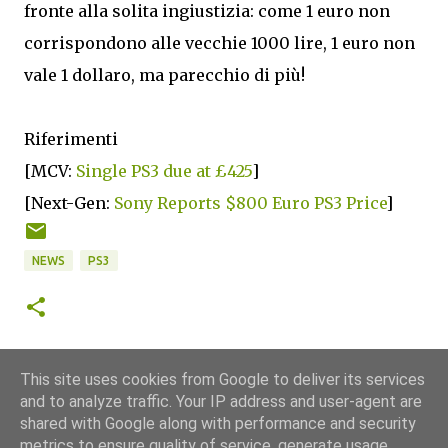
fronte alla solita ingiustizia: come 1 euro non
corrispondono alle vecchie 1000 lire, 1 euro non
vale 1 dollaro, ma parecchio di più!
Riferimenti
[MCV:
Single PS3 due at £425
]
[Next-Gen:
Sony Reports $800 Euro PS3 Price
]
NEWS
PS3
This site uses cookies from Google to deliver its services
and to analyze traffic. Your IP address and user-agent are
shared with Google along with performance and security
metrics to ensure quality of service, generate usage