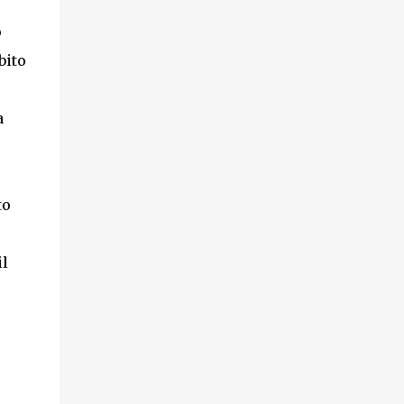
o
bito
a
to
il