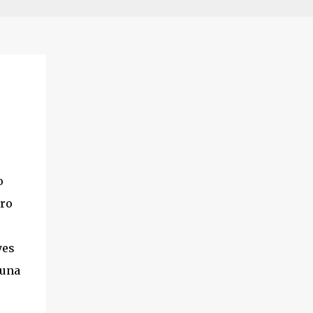
o
tro
yes
 una