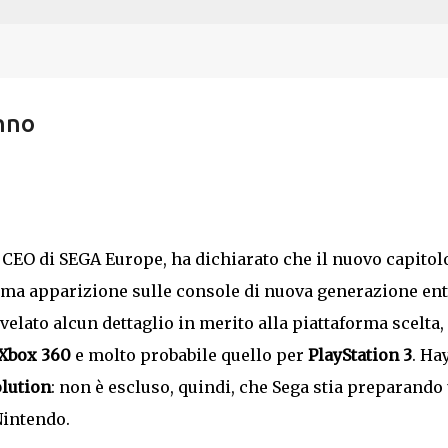
Passa ai contenuti principali
nno
, CEO di SEGA Europe, ha dichiarato che il nuovo capitol
sima apparizione sulle console di nuova generazione en
velato alcun dettaglio in merito alla piattaforma scelta,
Xbox 360
e molto probabile quello per
PlayStation 3
. Ha
lution
: non è escluso, quindi, che Sega stia preparando
Nintendo.