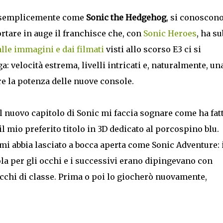
o semplicemente come
Sonic the Hedgehog
, si conoscon
ortare in auge il franchisce che, con
Sonic Heroes
, ha su
lle immagini
e dai filmati
visti allo scorso E3 ci si
: velocità estrema, livelli intricati e, naturalmente, un
re la potenza delle nuove console.
 nuovo capitolo di Sonic mi faccia sognare come ha fat
l mio preferito titolo in 3D dedicato al porcospino blu.
 mi abbia lasciato a bocca aperta come Sonic Adventure: 
a per gli occhi e i successivi erano dipingevano con
cchi di classe. Prima o poi lo giocherò nuovamente,