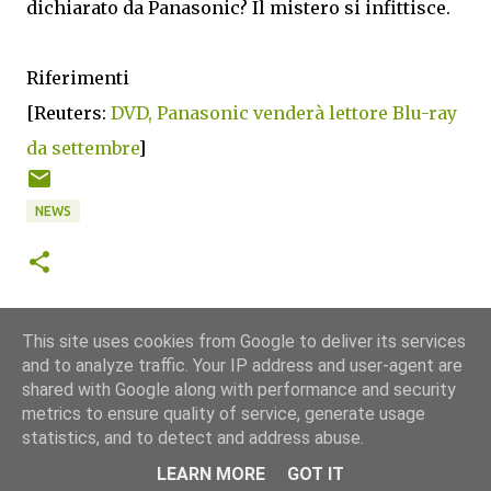
dichiarato da Panasonic? Il mistero si infittisce.
Riferimenti
[Reuters:
DVD, Panasonic venderà lettore Blu-ray
da settembre
]
NEWS
This site uses cookies from Google to deliver its services
and to analyze traffic. Your IP address and user-agent are
shared with Google along with performance and security
metrics to ensure quality of service, generate usage
statistics, and to detect and address abuse.
Powered by Blogger
LEARN MORE
GOT IT