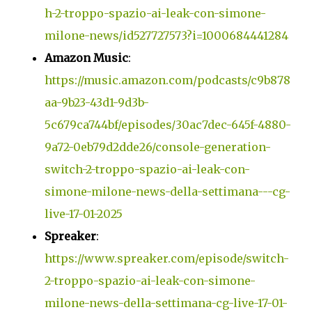
h-2-troppo-spazio-ai-leak-con-simone-
milone-news/id527727573?i=1000684441284
Amazon Music
:
https://music.amazon.com/podcasts/c9b878
aa-9b23-43d1-9d3b-
5c679ca744bf/episodes/30ac7dec-645f-4880-
9a72-0eb79d2dde26/console-generation-
switch-2-troppo-spazio-ai-leak-con-
simone-milone-news-della-settimana---cg-
live-17-01-2025
Spreaker
:
https://www.spreaker.com/episode/switch-
2-troppo-spazio-ai-leak-con-simone-
milone-news-della-settimana-cg-live-17-01-