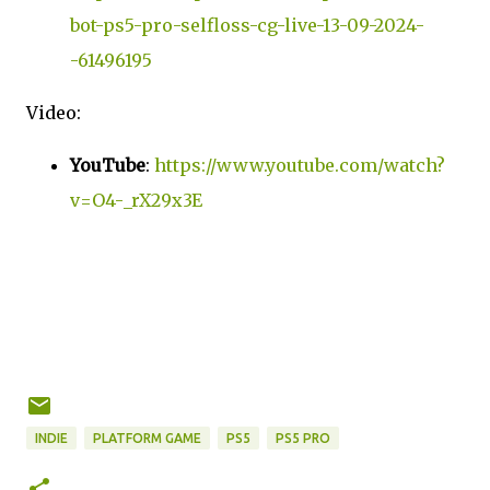
bot-ps5-pro-selfloss-cg-live-13-09-2024-
-61496195
Video:
YouTube
:
https://www.youtube.com/watch?
v=O4-_rX29x3E
INDIE
PLATFORM GAME
PS5
PS5 PRO