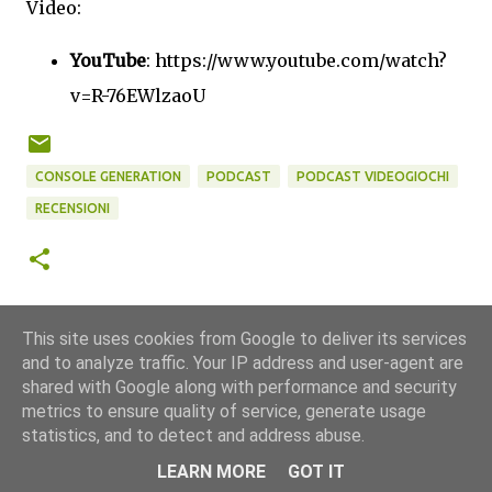
Video:
YouTube
: https://www.youtube.com/watch?
v=R-76EWlzaoU
CONSOLE GENERATION
PODCAST
PODCAST VIDEOGIOCHI
RECENSIONI
This site uses cookies from Google to deliver its services
and to analyze traffic. Your IP address and user-agent are
shared with Google along with performance and security
metrics to ensure quality of service, generate usage
statistics, and to detect and address abuse.
Powered by Blogger
LEARN MORE
GOT IT