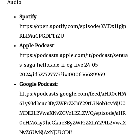
Audio:
Spotify
:
https://open.spotify.com/episode/3MDxHpJp
RLtMuCPGDFTiZU
Apple Podcast
:
https://podcasts.apple.com/it/podcast/senua
s-saga-hellblade-ii-cg-live-24-05-
2024/id527727573?i=1000656689969
Google Podcast
:
https://podcasts.google.com/feed/aHR0cHM
6Ly93d3cuc3ByZWFrZXIuY29tL3Nob3cvMjU0
MDE2L2VwaXNvZGVzL2ZlZWQ/episode/aHR
0cHM6Ly9hcGkuc3ByZWFrZXIuY29tL2VwaX
NvZGUvNjAxNjU3ODI?