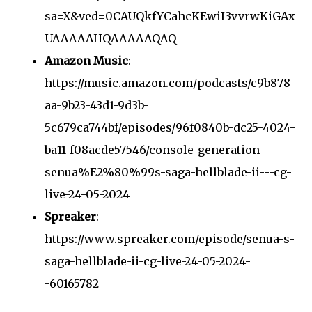
sa=X&ved=0CAUQkfYCahcKEwiI3vvrwKiGAx
UAAAAAHQAAAAAQAQ
Amazon Music
:
https://music.amazon.com/podcasts/c9b878
aa-9b23-43d1-9d3b-
5c679ca744bf/episodes/96f0840b-dc25-4024-
ba11-f08acde57546/console-generation-
senua%E2%80%99s-saga-hellblade-ii---cg-
live-24-05-2024
Spreaker
:
https://www.spreaker.com/episode/senua-s-
saga-hellblade-ii-cg-live-24-05-2024-
-60165782