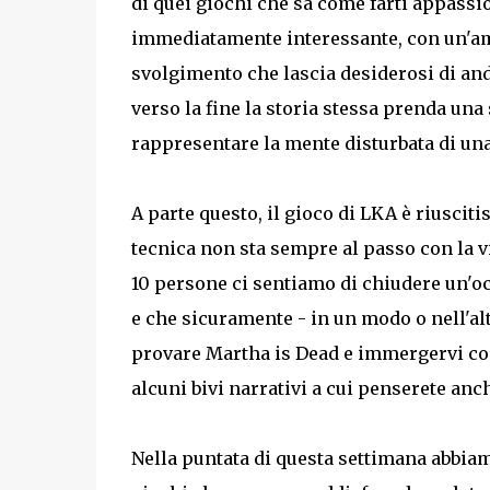
di quei giochi che sa come farti appassio
immediatamente interessante, con un'am
svolgimento che lascia desiderosi di and
verso la fine la storia stessa prenda una
rappresentare la mente disturbata di una 
A parte questo, il gioco di LKA è riuscit
tecnica non sta sempre al passo con la vi
10 persone ci sentiamo di chiudere un'oc
e che sicuramente - in un modo o nell'altr
provare Martha is Dead e immergervi com
alcuni bivi narrativi a cui penserete anc
Nella puntata di questa settimana abbia