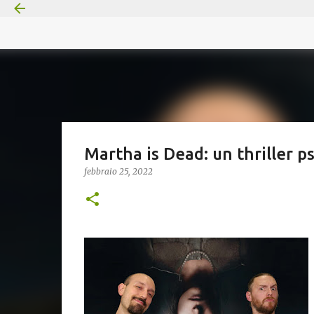
Martha is Dead: un thriller ps
febbraio 25, 2022