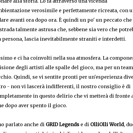
nare alla storia. Lo fa attraverso una vicenda
bientazione verosimile e perfettamente ricreata, con 
are avanti ora dopo ora. È quindi un po' un peccato che
 strada talmente astrusa che, sebbene sia vero che potre
persona, lascia inevitabilmente straniti e interdetti.
issimo e ci ha coinvolti nella sua atmosfera. La compone
sione degli artisti alle spalle del gioco, ma per un team
chio. Quindi, se vi sentite pronti per un'esperienza div
o - non vi lascerà indifferenti, il nostro consiglio è di
pletamente in questo delirio che vi metterà di fronte 
he dopo aver spento il gioco.
mo parlato anche di
GRID Legends
e di
OlliOlli World
, du