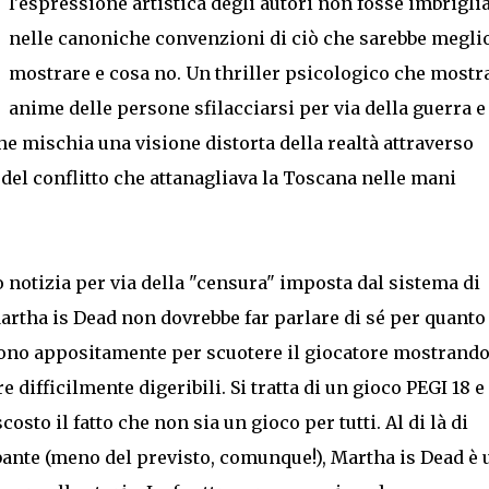
l'espressione artistica degli autori non fosse imbrigli
nelle canoniche convenzioni di ciò che sarebbe megli
mostrare e cosa no. Un thriller psicologico che mostra
anime delle persone sfilacciarsi per via della guerra e
he mischia una visione distorta della realtà attraverso
 del conflitto che attanagliava la Toscana nelle mani
 notizia per via della "censura" imposta dal sistema di
rtha is Dead non dovrebbe far parlare di sé per quanto
sono appositamente per scuotere il giocatore mostrand
difficilmente digeribili. Si tratta di un gioco PEGI 18 e 
sto il fatto che non sia un gioco per tutti. Al di là di
ante (meno del previsto, comunque!), Martha is Dead è 