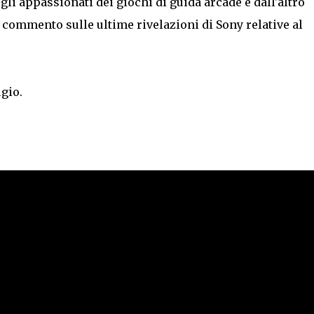
gli appassionati dei giochi di guida arcade e dall'altro
 commento sulle ultime rivelazioni di Sony relative al
gio.