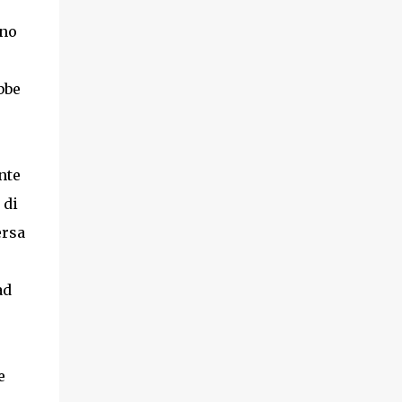
uno
bbe
nte
 di
ersa
ad
e