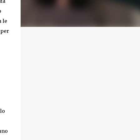
ata
o
 le
 per
o
lo
uno