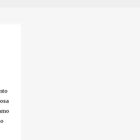
anto
cosa
iamo
to