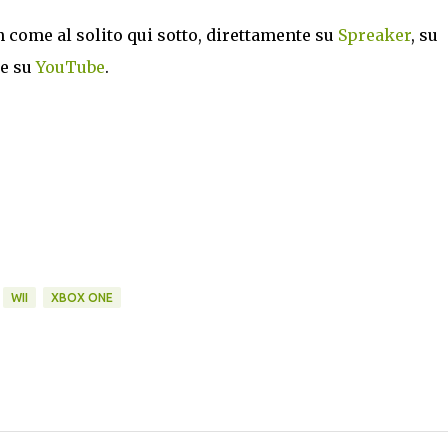
 come al solito qui sotto, direttamente su
Spreaker
, su
he su
YouTube
.
WII
XBOX ONE