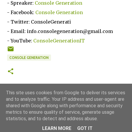
- Spreaker:
Console Generation
- Facebook:
Console Generation
- Twitter: ConsoleGenerati
- Email: info.consolegeneration@gmail.com
- YouTube:
ConsoleGenerationIT
CONSOLE GENERATION
This site uses cookies from Google to deliver its services
and to analyze traffic. Your IP address and user-agent are
shared with Google along with performance and security
metrics to ensure quality of service, generate usage
statistics, and to detect and address abuse.
Powered by Blogger
LEARN MORE
GOT IT