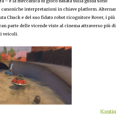
ra – e la meccanica di gioco basata sulla guida sono
le canoniche interpretazioni in chiave platform. Alterna
uta Chuck e del suo fidato robot ricognitore Rover, i più
gran parte delle vicende viste al cinema attraverso più di
i veicoli.
[Continu