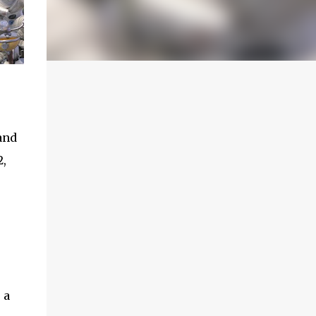
rand
2,
 a