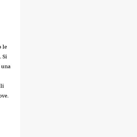
 le
 Si
a una
li
ove.