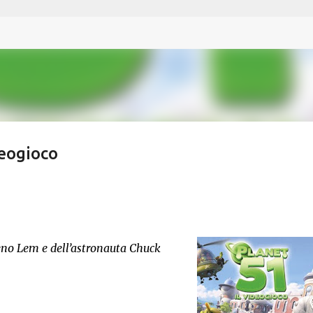
Passa ai contenuti principali
deogioco
ieno Lem e dell’astronauta Chuck