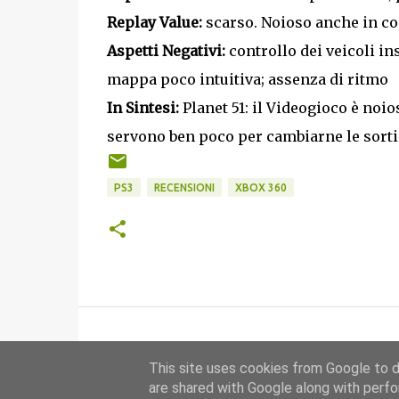
Replay Value:
scarso. Noioso anche in c
Aspetti Negativi:
controllo dei veicoli in
mappa poco intuitiva; assenza di ritmo
In Sintesi:
Planet 51: il Videogioco è noio
servono ben poco per cambiarne le sorti
PS3
RECENSIONI
XBOX 360
This site uses cookies from Google to de
are shared with Google along with perfo