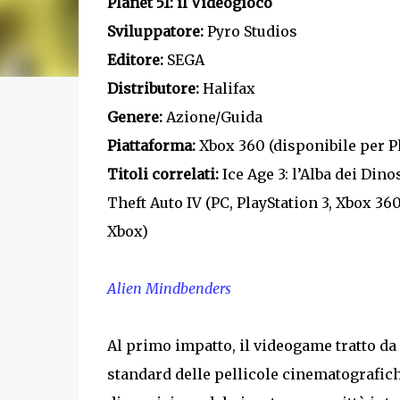
Planet 51: il Videogioco
Sviluppatore:
Pyro Studios
Editore:
SEGA
Distributore:
Halifax
Genere:
Azione/Guida
Piattaforma:
Xbox 360 (disponibile per Pl
Titoli correlati:
Ice Age 3: l’Alba dei Dino
Theft Auto IV (PC, PlayStation 3, Xbox 36
Xbox)
Alien Mindbenders
Al primo impatto, il videogame tratto da 
standard delle pellicole cinematografich