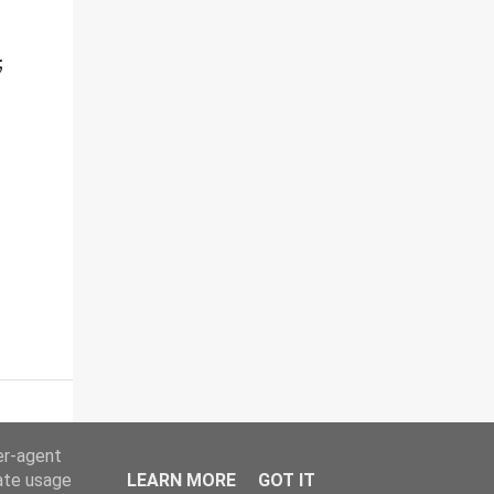
;
er-agent
rate usage
LEARN MORE
GOT IT