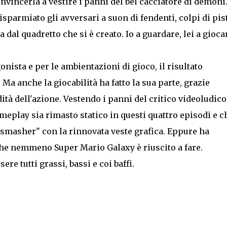
vincerla a vestire i panni del bel cacciatore di demoni
sparmiato gli avversari a suon di fendenti, colpi di pis
dal quadretto che si è creato. Io a guardare, lei a gioca
gonista e per le ambientazioni di gioco, il risultato
a anche la giocabilità ha fatto la sua parte, grazie
dità dell'azione. Vestendo i panni del critico videoludico
eplay sia rimasto statico in questi quattro episodi e c
n-smasher" con la rinnovata veste grafica. Eppure ha
che nemmeno Super Mario Galaxy è riuscito a fare.
e tutti grassi, bassi e coi baffi.