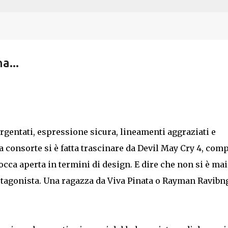
Passa ai contenuti principali
a...
 argentati, espressione sicura, lineamenti aggraziati e
 consorte si è fatta trascinare da Devil May Cry 4, comp
occa aperta in termini di design. E dire che non si è mai
protagonista. Una ragazza da Viva Pinata o Rayman Ravibn