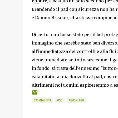
Eppure, è bastato un solo secondo per con
Brandendo il pad con sicurezza non ha ri
e Demon Breaker, ella stessa compiaciuta 
Di certo, non fosse stato per il bel prota
immagino che sarebbe stato ben diverso. M
all'immediatezza dei controlli e alla flui
viene immediato sottolineare come il gam
in fondo, si tratta dell'ennesimo "butto
calamitato la mia donzella al pad, cosa 
Altrimenti noi uomini aspireremmo a esser
COMMENTI
PS3
XBOX 360