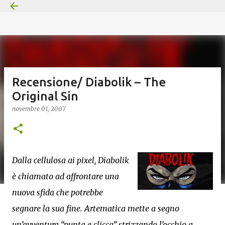
Passa ai contenuti principali
Recensione/ Diabolik – The
Original Sin
novembre 01, 2007
Dalla cellulosa ai pixel, Diabolik
è chiamato ad affrontare una
nuova sfida che potrebbe
segnare la sua fine. Artematica mette a segno
un’avventura “punta e clicca” strizzando l’occhio a