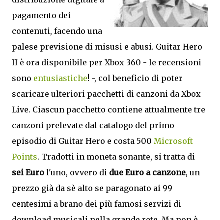
pagamento dei
contenuti, facendo una
palese previsione di misusi e abusi. Guitar Hero
II è ora disponibile per Xbox 360 - le recensioni
sono
entusiastiche
! -, col beneficio di poter
scaricare ulteriori pacchetti di canzoni da Xbox
Live. Ciascun pacchetto contiene attualmente tre
canzoni prelevate dal catalogo del primo
episodio di Guitar Hero e costa 500
Microsoft
Points
. Tradotti in moneta sonante, si tratta di
sei Euro
l'uno, ovvero di
due Euro a canzone
, un
prezzo già da sè alto se paragonato ai 99
centesimi a brano dei più famosi servizi di
download musicali nella grande rete. Ma non è