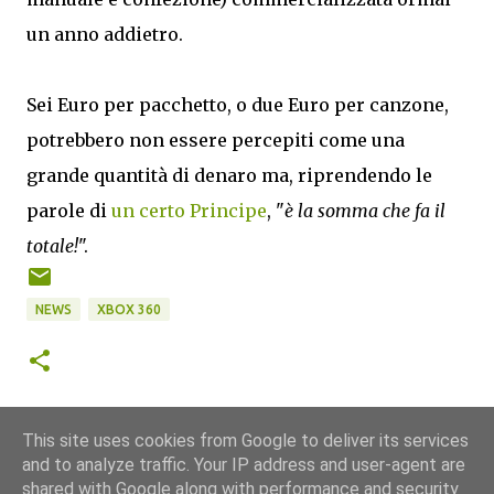
un anno addietro.
Sei Euro per pacchetto, o due Euro per canzone,
potrebbero non essere percepiti come una
grande quantità di denaro ma, riprendendo le
parole di
un certo Principe
, "
è la somma che fa il
totale!
".
NEWS
XBOX 360
This site uses cookies from Google to deliver its services
and to analyze traffic. Your IP address and user-agent are
shared with Google along with performance and security