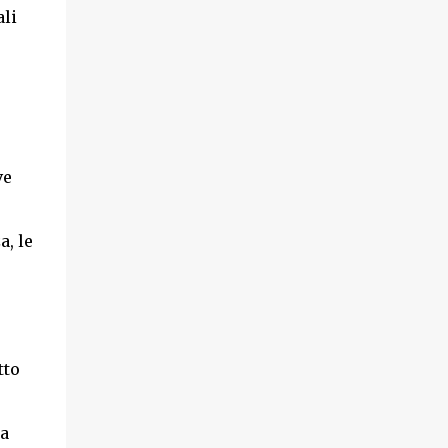
ali
ve
, le
tto
 a