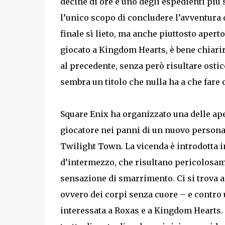
decine di ore è uno degli espedienti più 
l’unico scopo di concludere l’avventura 
finale sì lieto, ma anche piuttosto apert
giocato a Kingdom Hearts, è bene chiari
al precedente, senza però risultare ostic
sembra un titolo che nulla ha a che fare 
Square Enix ha organizzato una delle ape
giocatore nei panni di un nuovo personag
Twilight Town. La vicenda è introdotta
d’intermezzo, che risultano pericolosame
sensazione di smarrimento. Ci si trova 
ovvero dei corpi senza cuore – e contro
interessata a Roxas e a Kingdom Hearts. P