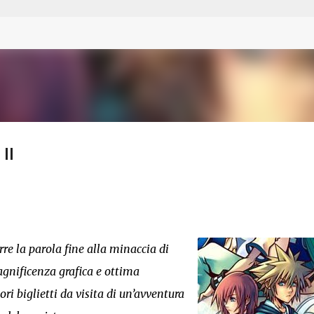
Passa ai contenuti principali
II
e la parola fine alla minaccia di
agnificenza grafica e ottima
ri biglietti da visita di un’avventura