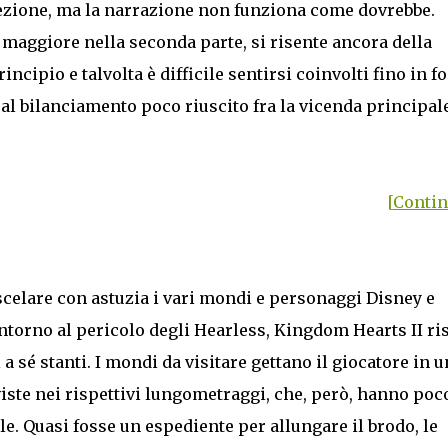
rezione, ma la narrazione non funziona come dovrebbe.
maggiore nella seconda parte, si risente ancora della
cipio e talvolta è difficile sentirsi coinvolti fino in f
e al bilanciamento poco riuscito fra la vicenda principal
[Continu
celare con astuzia i vari mondi e personaggi Disney e
 intorno al pericolo degli Hearless, Kingdom Hearts II ri
 sé stanti. I mondi da visitare gettano il giocatore in u
viste nei rispettivi lungometraggi, che, però, hanno poc
le. Quasi fosse un espediente per allungare il brodo, le