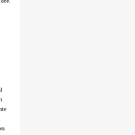
 ore.
l
n
nte
on