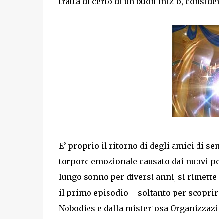
tratta di certo di un buon inizio, conside
E’ proprio il ritorno di degli amici di se
torpore emozionale causato dai nuovi per
lungo sonno per diversi anni, si rimette
il primo episodio – soltanto per scoprir
Nobodies e dalla misteriosa Organizzazio