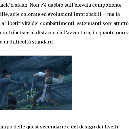
hack’n slash. Non v’è dubbio sull’elevata componente
tille, scie colorate ed evoluzioni improbabili – ma la
 La ripetitività dei combattimenti, estenuanti soprattutto
ontribuisce al distacco dall’avventura, in quanto non v
o di difficoltà standard.
mpo delle quest secondarie e del design dei livelli,