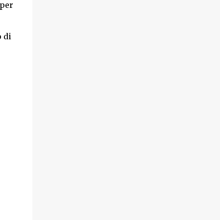
 per
 di