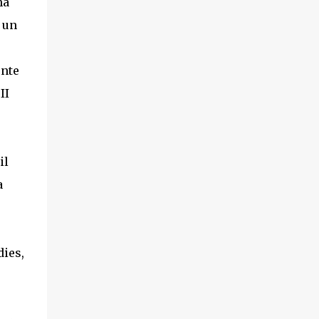
ha
 un
ente
II
il
a
dies,