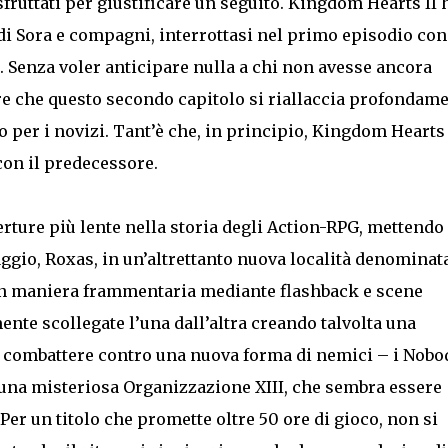
sfruttati per giustificare un seguito. Kingdom Hearts II 
di Sora e compagni, interrottasi nel primo episodio con
o. Senza voler anticipare nulla a chi non avesse ancora
re che questo secondo capitolo si riallaccia profondam
o per i novizi. Tant’è che, in principio, Kingdom Hearts 
con il predecessore.
rture più lente nella storia degli Action-RPG, mettendo 
gio, Roxas, in un’altrettanto nuova località denominat
 in maniera frammentaria mediante flashback e scene
nte scollegate l’una dall’altra creando talvolta una
a combattere contro una nuova forma di nemici – i Nobo
 una misteriosa Organizzazione XIII, che sembra essere
er un titolo che promette oltre 50 ore di gioco, non si