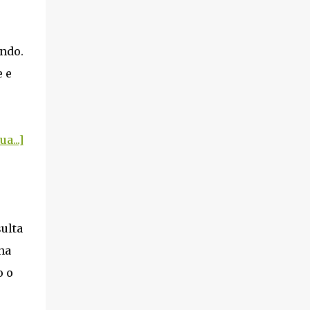
ondo.
e e
a...]
sulta
na
o o