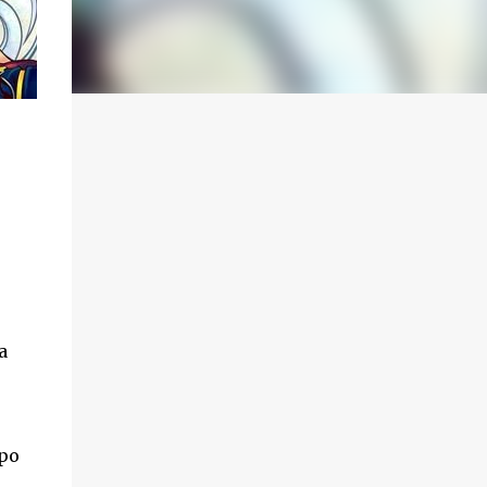
a
opo