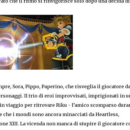
rato che il ritmo si rinvigorisce solo dopo una decina di
mpre, Sora, Pippo, Paperino, che risveglia il giocatore da
sonaggi. Il trio di eroi improvvisati, imprigionati in u
 in viaggio per ritrovare Riku - l’amico scomparso dura
e che i mondi sono ancora minacciati da Heartless,
ne XIII. La vicenda non manca di stupire il giocatore c