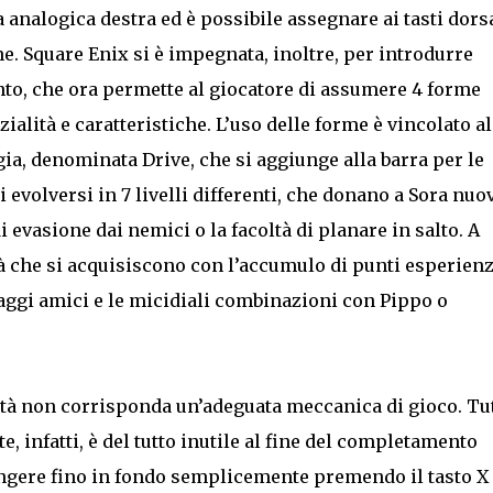
a analogica destra ed è possibile assegnare ai tasti dors
e. Square Enix si è impegnata, inoltre, per introdurre
nto, che ora permette al giocatore di assumere 4 forme
ialità e caratteristiche. L’uso delle forme è vincolato al
a, denominata Drive, che si aggiunge alla barra per le
 evolversi in 7 livelli differenti, che donano a Sora nuo
 di evasione dai nemici o la facoltà di planare in salto. A
 che si acquisiscono con l’accumulo di punti esperienza
aggi amici e le micidiali combinazioni con Pippo o
vità non corrisponda un’adeguata meccanica di gioco. Tu
, infatti, è del tutto inutile al fine del completamento
ungere fino in fondo semplicemente premendo il tasto X