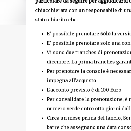
particolare da seguire per aggiudicarsi
chiacchierata con un responsabile di una
stato chiarito che:
E' possibile prenotare
solo
la versi
E' possibile prenotare solo una co
Vi sono due tranches di prenotazion
dicembre. La prima tranches garantir
Per prenotare la console è necessa
impegna all'acquisto
L'acconto previsto è di 100 Euro
Per convalidare la prenotazione, è
numero verde entro otto giorni dal
Circa un mese prima del lancio, Sony
barre che assegnano una data consol