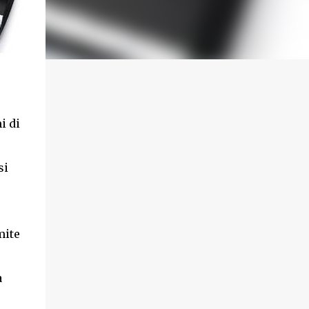
i di
si
mite
a