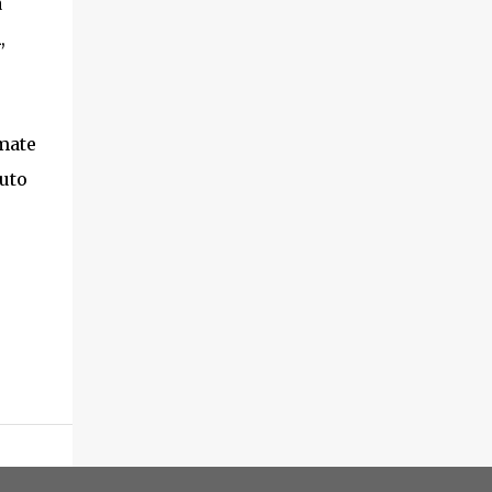
a
i
,
mate
uto