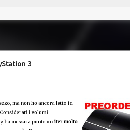
Passa ai contenuti principali
yStation 3
pezzo, ma non ho ancora letto in
. Considerati i volumi
ony ha messo a punto un
iter molto