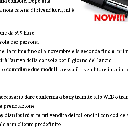
 una console
. Dopo una
 nota catena di rivenditori, mi è
one da 599 Euro
nsole per persona
e: la prima fino al 4 novembre e la seconda fino ai prim
à l'arrivo della console per il giorno del lancio
rio
compilare due moduli
presso il rivenditore in cui ci 
 necessario
dare conferma a Sony
tramite sito WEB o tra
la prenotazione
 distribuirà ai punti vendita dei talloncini con codice 
e a un cliente predefinito