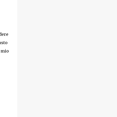
odere
usto
a mio