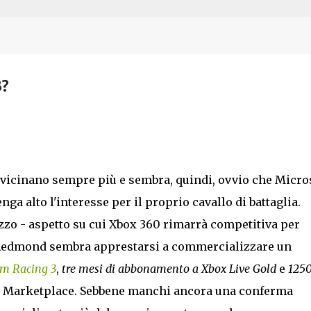
Passa ai contenuti principali
3?
vvicinano sempre più e sembra, quindi, ovvio che Micro
nga alto l'interesse per il proprio cavallo di battaglia.
zzo - aspetto su cui Xbox 360 rimarrà competitiva per
i Redmond sembra apprestarsi a commercializzare un
am Racing 3
,
tre mesi di abbonamento a Xbox Live Gold
e
125
e Marketplace. Sebbene manchi ancora una conferma